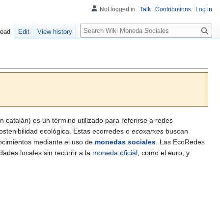
Not logged in
Talk
Contributions
Log in
S
ead
Edit
View history
e
a
r
c
h
n catalán) es un término utilizado para referirse a redes
ostenibilidad ecológica. Estas ecorredes o
ecoxarxes
buscan
onocimientos mediante el uso de
monedas sociales
. Las EcoRedes
ades locales sin recurrir a la
moneda oficial
, como el euro, y