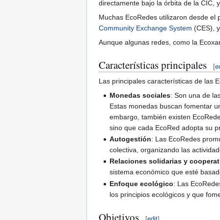
directamente bajo la órbita de la CIC, 
Muchas EcoRedes utilizaron desde el pri
Community Exchange System
(CES), y
Aunque algunas redes, como la Ecoxarx
Características principales
[
e
Las principales características de las
Monedas sociales
: Son una de la
Estas monedas buscan fomentar un
embargo, también existen EcoRede
sino que cada EcoRed adopta su pr
Autogestión
: Las EcoRedes promu
colectiva, organizando las activida
Relaciones solidarias y cooperat
sistema económico que esté basado 
Enfoque ecológico
: Las EcoRedes
los principios ecológicos y que fo
Objetivos
[
edit
]