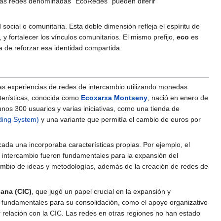
 las redes denominadas "EcoRedes" pueden diferir
d social o comunitaria. Esta doble dimensión refleja el espíritu de
y fortalecer los vínculos comunitarios. El mismo prefijo,
eco
es
 de reforzar esa identidad compartida.
s experiencias de redes de intercambio utilizando monedas
cterísticas, conocida como
Ecoxarxa Montseny
, nació en enero de
unos 300 usuarios y varias iniciativas, como una tienda de
ding System)
y una variante que permitía el cambio de euros por
 cada una incorporaba características propias. Por ejemplo, el
e intercambio fueron fundamentales para la expansión del
rcambio de ideas y metodologías, además de la creación de redes de
lana (CIC)
, que jugó un papel crucial en la expansión y
s fundamentales para su consolidación, como el apoyo organizativo
relación con la CIC. Las redes en otras regiones no han estado