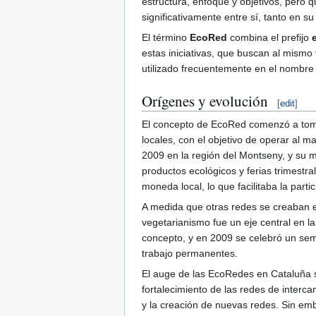
estructura, enfoque y objetivos, pero
significativamente entre sí, tanto en s
El término
EcoRed
combina el prefijo
estas iniciativas, que buscan al mismo 
utilizado frecuentemente en el nombre
Orígenes y evolución
[
edit
]
El concepto de EcoRed comenzó a toma
locales, con el objetivo de operar al 
2009 en la región del Montseny, y su 
productos ecológicos y ferias trimestr
moneda local, lo que facilitaba la par
A medida que otras redes se creaban e
vegetarianismo fue un eje central en 
concepto, y en 2009 se celebró un semi
trabajo permanentes.
El auge de las EcoRedes en Cataluña s
fortalecimiento de las redes de interc
y la creación de nuevas redes. Sin em