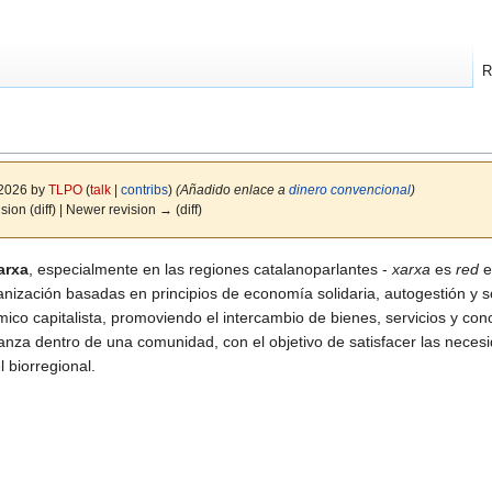
R
 2026 by
TLPO
(
talk
|
contribs
)
(Añadido enlace a
dinero convencional
)
ision (diff) | Newer revision → (diff)
arxa
, especialmente en las regiones catalanoparlantes -
xarxa
es
red
e
nización basadas en principios de economía solidaria, autogestión y s
ómico capitalista, promoviendo el intercambio de bienes, servicios y c
anza dentro de una comunidad, con el objetivo de satisfacer las necesid
l biorregional.