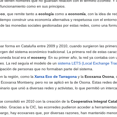
 que tienen nombres que no guardan relación con el término
EcoRed
. Y
u funcionamiento como en sus principios.
eco
, que remite tanto a
ecología
como a
economía
, con la idea de re
tiempo construir una economía alternativa y respetuosa con el entorno, 
 de las monedas sociales gestionadas por estas redes, como una forma
r forma en Cataluña entre 2009 y 2010, cuando surgieron las primera
margen del sistema económico tradicional. La primera red de estas cara
moneda local era el
ecoseny
. En su primer año, la red ya contaba con 
ales. La red seguía el modelo de un
sistema LETS (Local Exchange Tra
ticipación de personas que no formaban parte del sistema.
n la región, como la
Xarxa Eco de Tarragona
y la
Ecoxarxa Osona
,
la Ecoxarxa Montseny, pero no se aplicó en la de Osona. Estas redes d
nario que unió a diversas redes y activistas, lo que permitió un inte
e consolidó en 2010 con la creación de la
Cooperativa Integral Cata
ambio. Gracias a la CIC, las ecorredes pudieron acceder a herramienta
bargo, hay ecoxarxes que, por diversas razones, han mantenido menor 