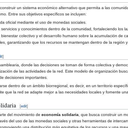
s construir un sistema económico alternativo que permita a las comuni
ismo. Entre sus objetivos específicos se incluyen:
a oficial mediante el uso de monedas sociales.
 servicios y conocimientos dentro de la comunidad, fortaleciendo los l
bienestar colectivo y el desarrollo humano sobre la acumulación de cap
s, garantizando que los recursos se mantengan dentro de la región y s
it
]
blearia, donde las decisiones se toman de forma colectiva y democrá
nización de las actividades de la red. Este modelo de organización bus
 de decisiones importantes.
 dentro de un ámbito biorregional, es decir, en un territorio específi
ite que la red se adapte mejor a las necesidades locales y fomente u
lidaria
[
edit
]
arte del movimiento de
economía solidaria
, que busca construir un mo
A través del uso de las monedas sociales y otras herramientas de inter
, promoviendo una distribución más equitativa de los recursos y una ma