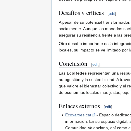
Desafíos y críticas
[
edit
]
A pesar de su potencial transformador,
socialmente. Aunque las monedas socia
asegurar su resiliencia frente a las pr
Otro desafío importante es la integr
locales, su impacto se ve limitado por 
Conclusión
[
edit
]
Las
EcoRedes
representan una respues
autogestión y la sostenibilidad. A tra
que valore el bienestar colectivo y el 
de economías locales más justas, equit
Enlaces externos
[
edit
]
Ecoxarxes.cat
- Espacio dedicado
información. En su espacio digital,
Comunidad Valenciana, así como en