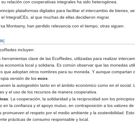
y su relación con cooperativas integrales ha sido heterogénea.
ncipio plataformas digitales para facilitar el intercambio de bienes, s
 el IntegralCEs, al que muchas de ellas decidieron migrar.
a Montseny, han perdido relevancia con el tiempo, otras siguen.
dit
]
 EcoRedes incluyen:
s herramientas clave de las EcoRedes, utilizadas para realizar interca
a economía local y solidaria. Es común observar que las monedas u
s que adoptan otros nombres para su moneda. Y aunque compartan de
opia versión de los
ecos
.
even la autogestión tanto en el ámbito económico como en el social. 
des y el uso de los recursos de manera cooperativa.
ivas
: La cooperación, la solidaridad y la reciprocidad son los principi
en la confianza y el apoyo mutuo, en contraposición a los valores de 
 promueven el respeto por el medio ambiente y la sostenibilidad. Est
mente prácticas de consumo responsable y local.