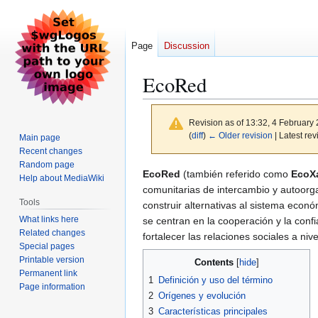
Page
Discussion
EcoRed
Revision as of 13:32, 4 February
(
diff
)
← Older revision
| Latest rev
Main page
Recent changes
Random page
Jump
Jump
EcoRed
(también referido como
EcoX
Help about MediaWiki
to
to
comunitarias de intercambio y autoorga
Tools
navigation
search
construir alternativas al sistema econ
What links here
se centran en la cooperación y la confi
Related changes
fortalecer las relaciones sociales a nive
Special pages
Printable version
Contents
Permanent link
1
Definición y uso del término
Page information
2
Orígenes y evolución
3
Características principales