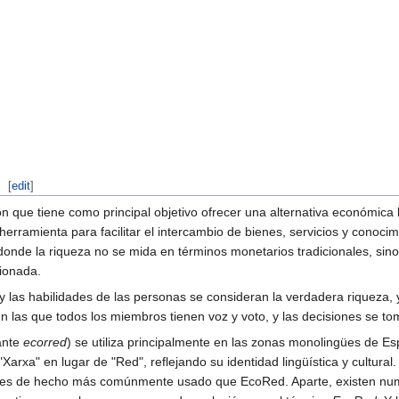
[
edit
]
que tiene como principal objetivo ofrecer una alternativa económica loc
erramienta para facilitar el intercambio de bienes, servicios y conoc
nde la riqueza no se mida en términos monetarios tradicionales, sino
ionada.
 y las habilidades de las personas se consideran la verdadera riqueza, 
 las que todos los miembros tienen voz y voto, y las decisiones se to
ante
ecorred
) se utiliza principalmente en las zonas monolingües de E
 "Xarxa" en lugar de "Red", reflejando su identidad lingüística y cultur
es de hecho más comúnmente usado que EcoRed. Aparte, existen nume